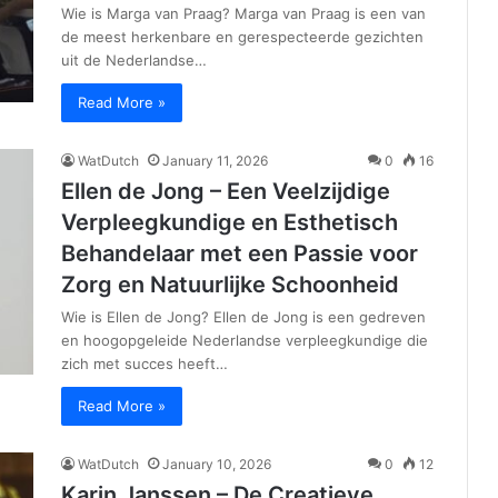
Wie is Marga van Praag? Marga van Praag is een van
de meest herkenbare en gerespecteerde gezichten
uit de Nederlandse…
Read More »
WatDutch
January 11, 2026
0
16
Ellen de Jong – Een Veelzijdige
Verpleegkundige en Esthetisch
Behandelaar met een Passie voor
Zorg en Natuurlijke Schoonheid
Wie is Ellen de Jong? Ellen de Jong is een gedreven
en hoogopgeleide Nederlandse verpleegkundige die
zich met succes heeft…
Read More »
WatDutch
January 10, 2026
0
12
Karin Janssen – De Creatieve