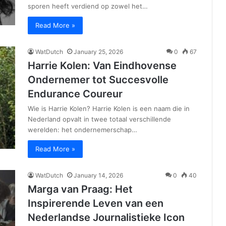
sporen heeft verdiend op zowel het…
Read More »
WatDutch
January 25, 2026
0
67
Harrie Kolen: Van Eindhovense
Ondernemer tot Succesvolle
Endurance Coureur
Wie is Harrie Kolen? Harrie Kolen is een naam die in
Nederland opvalt in twee totaal verschillende
werelden: het ondernemerschap…
Read More »
WatDutch
January 14, 2026
0
40
Marga van Praag: Het
Inspirerende Leven van een
Nederlandse Journalistieke Icon