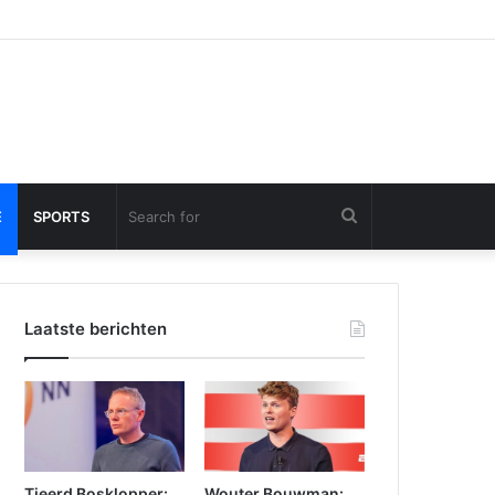
Search
E
SPORTS
for
Laatste berichten
Tjeerd Bosklopper:
Wouter Bouwman: