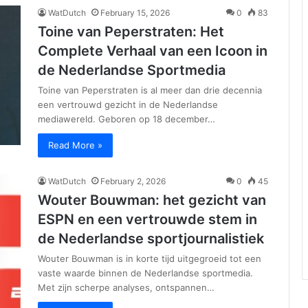
WatDutch
February 15, 2026
0
83
Toine van Peperstraten: Het
Complete Verhaal van een Icoon in
de Nederlandse Sportmedia
Toine van Peperstraten is al meer dan drie decennia
een vertrouwd gezicht in de Nederlandse
mediawereld. Geboren op 18 december…
Read More »
WatDutch
February 2, 2026
0
45
Wouter Bouwman: het gezicht van
ESPN en een vertrouwde stem in
de Nederlandse sportjournalistiek
Wouter Bouwman is in korte tijd uitgegroeid tot een
vaste waarde binnen de Nederlandse sportmedia.
Met zijn scherpe analyses, ontspannen…