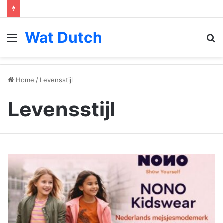
Wat Dutch
Menu
S
fo
Home
/
Levensstijl
Levensstijl