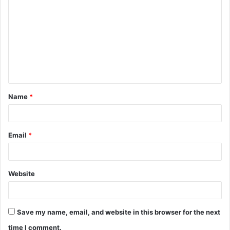
o
m
m
e
n
t
Name
*
*
Email
*
Website
Save my name, email, and website in this browser for the next
time I comment.