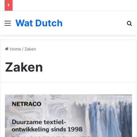
Wat Dutch
Menu
S
fo
Home
/
Zaken
Zaken