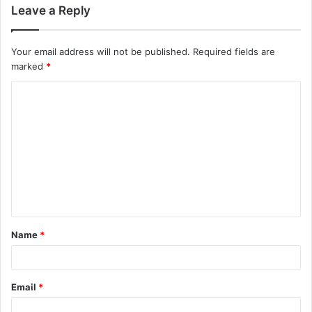
Leave a Reply
Your email address will not be published.
Required fields are
marked
*
C
o
m
m
e
n
t
Name
*
*
Email
*