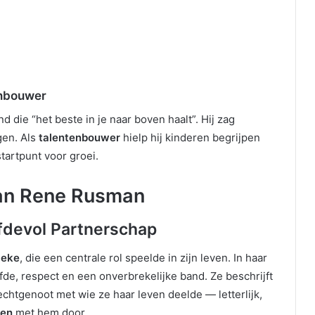
enbouwer
 die “het beste in je naar boven haalt”. Hij zag
gen. Als
talentenbouwer
hielp hij kinderen begrijpen
tartpunt voor groei.
van Rene Rusman
fdevol Partnerschap
ieke
, die een centrale rol speelde in zijn leven. In haar
e, respect en een onverbrekelijke band. Ze beschrijft
htgenoot met wie ze haar leven deelde — letterlijk,
ven
met hem door.