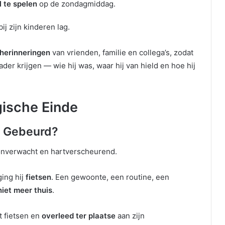
 te spelen
op de zondagmiddag.
j zijn kinderen lag.
 herinneringen
van vrienden, familie en collega’s, zodat
der krijgen — wie hij was, waar hij van hield en hoe hij
ische Einde
r Gebeurd?
onverwacht en hartverscheurend.
ing hij
fietsen
. Een gewoonte, een routine, een
niet meer thuis
.
t fietsen en
overleed ter plaatse
aan zijn