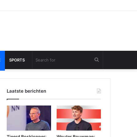
Search
E
SPORTS
for
Laatste berichten
Tjeerd Bosklopper:
Wouter Bouwman: