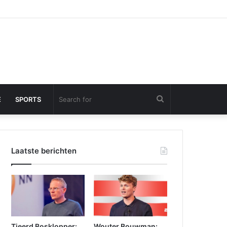
Search
E
SPORTS
for
Laatste berichten
Tjeerd Bosklopper:
Wouter Bouwman: