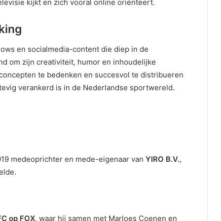
evisie kijkt en zich vooral online oriënteert.
king
ows en socialmedia-content die diep in de
nd om zijn creativiteit, humor en inhoudelijke
concepten te bedenken en succesvol te distribueren
tevig verankerd is in de Nederlandse sportwereld.
n
2019 medeoprichter en mede-eigenaar van
YIRO B.V.
,
elde.
FC op FOX
, waar hij samen met Marloes Coenen en