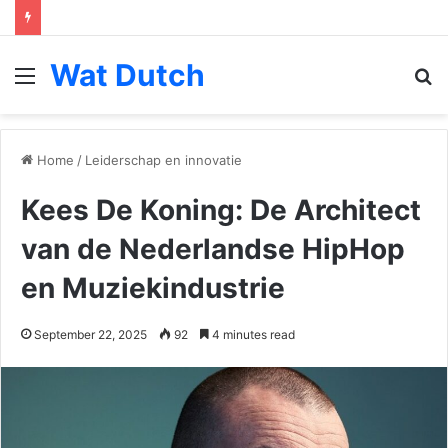
Wat Dutch
Menu
S
fo
Home
/
Leiderschap en innovatie
Kees De Koning: De Architect
van de Nederlandse HipHop
en Muziekindustrie
September 22, 2025
92
4 minutes read