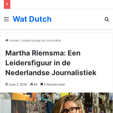
Wat Dutch
Menu
S
fo
Home
/
Leiderschap en innovatie
Martha Riemsma: Een
Leidersfiguur in de
Nederlandse Journalistiek
June 2, 2025
84
3 minutes read