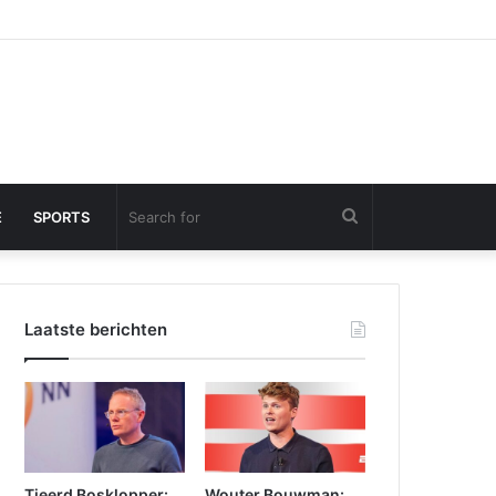
Search
E
SPORTS
for
Laatste berichten
Tjeerd Bosklopper:
Wouter Bouwman: