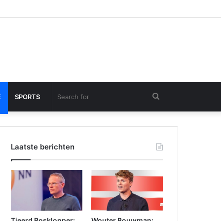
Search
E
SPORTS
for
Laatste berichten
Tjeerd Bosklopper:
Wouter Bouwman: