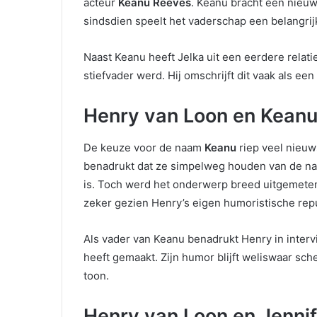
acteur
Keanu Reeves
. Keanu bracht een nieuw
sindsdien speelt het vaderschap een belangrijke
Naast Keanu heeft Jelka uit een eerdere relat
stiefvader werd. Hij omschrijft dit vaak als een 
Henry van Loon en Kean
De keuze voor de naam
Keanu
riep veel nieuw
benadrukt dat ze simpelweg houden van de na
is. Toch werd het onderwerp breed uitgemeten 
zeker gezien Henry’s eigen humoristische repu
Als vader van Keanu benadrukt Henry in inter
heeft gemaakt. Zijn humor blijft weliswaar sch
toon.
Henry van Loon en Jenni