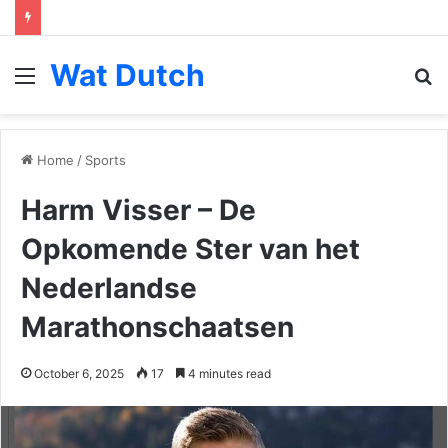
Wat Dutch
Menu
S
fo
Home
/
Sports
Harm Visser – De
Opkomende Ster van het
Nederlandse
Marathonschaatsen
October 6, 2025
17
4 minutes read