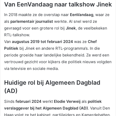
Van EenVandaag naar talkshow Jinek
In 2018 maakte ze de overstap naar
EenVandaag
, waar ze
als
parlementair journalist
werkte. Al snel werd ze
gevraagd voor een grotere rol bij
Jinek
, de veelbekeken
RTL-talkshow.
Van
augustus 2019 tot februari 2024
was ze
Chef
Politiek
bij
Jinek
en andere RTL-programma’s. In die
periode groeide haar landelijke bekendheid. Ze werd een
vertrouwd gezicht voor kijkers die politiek nieuws volgden
via televisie en sociale media.
Huidige rol bij Algemeen Dagblad
(AD)
Sinds
februari 2024
werkt
Elodie Verweij
als
politiek
verslaggever bij het Algemeen Dagblad (AD)
. Vanuit Den
Haag volgt ze het kabinet, partijleiders en Kamerdebatten.