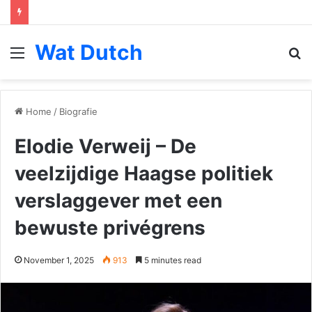
Wat Dutch
Menu
S
fo
Home
/
Biografie
Elodie Verweij – De
veelzijdige Haagse politiek
verslaggever met een
bewuste privégrens
November 1, 2025
913
5 minutes read